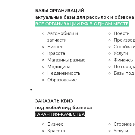
БАЗЫ ОРГАНИЗАЦИЙ
актуальные базы для рассылок и обзвона
ВСЕ ОРГАНИЗАЦИИ РФ В ОДНОМ МЕСТЕ
ШАБЛОНЫ ДЛЯ CMS
Автомобили и
Поесть
Opencart и Wordpress
запчасти
Производ
ПРЕМИУМ ШАБЛОНЫ
Бизнес
Стройка 
Красота
Услуги
Wordpress
+
Магазины разные
Финансы
WooCommerce
Медицина
По город
Opencart
Premium
Недвижимость
Базы под 
Образование
БАЗЫ ОРГАНИЗАЦИЙ
актуальные базы для рассылок и обзвона
ЗАКАЗАТЬ КВИЗ
ВСЕ ОРГАНИЗАЦИИ РФ В ОДНОМ МЕСТЕ
под любой вид бизнеса
Автомобили и
Поесть
ГАРАНТИЯ-КАЧЕСТВА
запчасти
Производ
Бизнес
Стройка 
Красота
Услуги