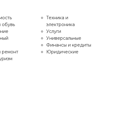
Личный кабин
мость
Техника и
 обувь
электроника
НАШ
ание
Услуги
webzapas
TELEGRAM
нный
Универсальные
Финансы и кредиты
и ремонт
Юридические
туризм
мость
Техника и
 обувь
электроника
ание
Услуги
нный
Универсальные
Финансы и кредиты
и ремонт
Юридические
туризм