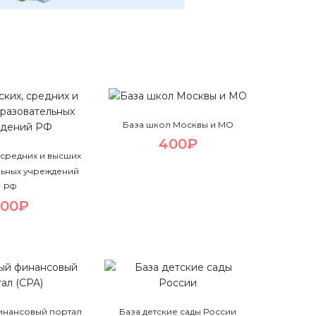
База школ Москвы и МО
400₽
, средних и высших
ьных учреждений
РФ
700₽
инансовый портал
База детские сады России