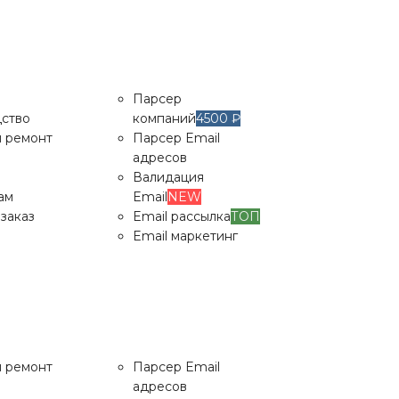
Парсер
ство
компаний
4500 ₽
и ремонт
Парсер Email
адресов
Валидация
ам
Email
NEW
заказ
Email рассылка
ТОП
Email маркетинг
Парсер
ство
компаний
4500 ₽
и ремонт
Парсер Email
адресов