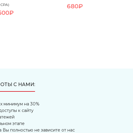
(CPA)
680₽
500₽
ОТЫ С НАМИ:
х минимум на 30%
доступы к сайту
атежей
льном этапе
а Вы полностью не зависите от нас