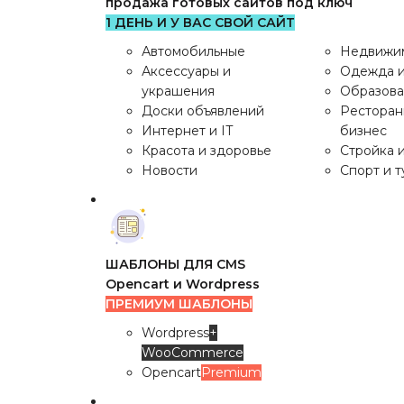
продажа готовых сайтов под ключ
1 ДЕНЬ И У ВАС СВОЙ САЙТ
Автомобильные
Недвижи
Аксессуары и
Одежда и
украшения
Образов
Доски объявлений
Рестора
Интернет и IT
бизнес
Красота и здоровье
Стройка 
Категории
Новости
Спорт и 
ГОТОВЫЕ САЙТЫ
продажа готовых сайтов под ключ
1 ДЕНЬ И У ВАС СВОЙ САЙТ
ШАБЛОНЫ ДЛЯ CMS
Автомобильные
Недвижи
Opencart и Wordpress
Аксессуары и
Одежда и
ПРЕМИУМ ШАБЛОНЫ
украшения
Образов
Wordpress
+
Доски объявлений
Рестора
WooCommerce
Интернет и IT
бизнес
Opencart
Premium
Красота и здоровье
Стройка 
Новости
Спорт и 