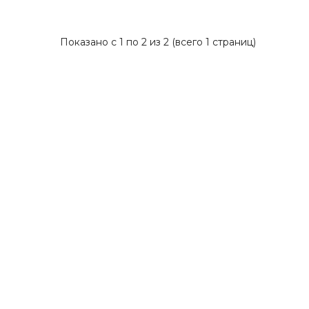
Показано с 1 по 2 из 2 (всего 1 страниц)
Сайт визитка по бухгалтерским и
юридическим услугам. Отличное решение для
частного бухгалтера, юриста или компании
которая работает в данном направлении. При
желании шаблон можно слегка переделать
под нотариуса или адвоката.Сделан на
системе управления Wordpress.Наполнен
демо контентом, который можно легко
редактировать и изменять с помощью
визуального редактора ..
Готовый сайт под партнерские программы -
займы, кредиты, страхование и банкротство