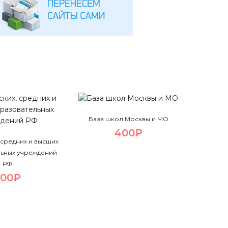
База школ Москвы и МО
400₽
, средних и высших
ьных учреждений
РФ
700₽