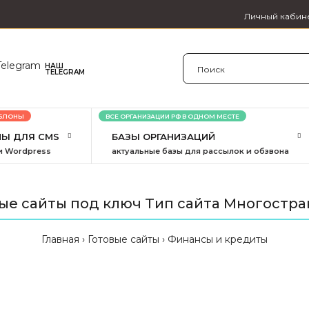
Личный кабин
НАШ
webzapas
TELEGRAM
БЛОНЫ
ВСЕ ОРГАНИЗАЦИИ РФ В ОДНОМ МЕСТЕ
Ы ДЛЯ CMS
БАЗЫ ОРГАНИЗАЦИЙ
и Wordpress
актуальные базы для рассылок и обзвона
вые сайты под ключ Тип сайта Многостра
Главная
Готовые сайты
Финансы и кредиты