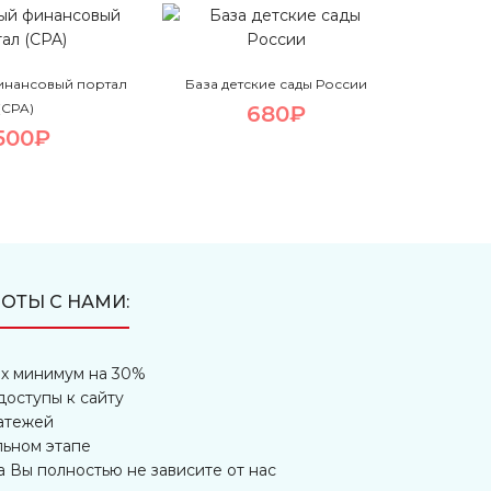
инансовый портал
База детские сады России
(CPA)
680₽
500₽
ОТЫ С НАМИ:
х минимум на 30%
доступы к сайту
атежей
льном этапе
а Вы полностью не зависите от нас