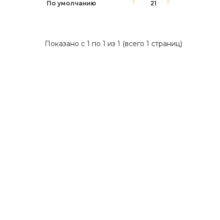
Показано с 1 по 1 из 1 (всего 1 страниц)
Готовый сайт под партнерские программы -
займы, кредиты, страхование и банкротство
Разработан на CMS WordPress +
Elementor.Отличное решение для заработка
на партнерках типо
leads.su, saleads.pro, sravni.ru, rafinad.io и
других.Порядок работы для заработка будет
следующий:1. Покупка сайта и установка на
ваш домен.2. Регистрация в партнерской
программе (..