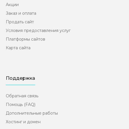
шагов завлекает клиентов, позволяет увеличить
Акции
конверсию из обычных посетителей в теплых.
Заказ и оплата
После прохождени..
Продать сайт
Условия предоставления услуг
Платформы сайтов
Кредитный финансовый портал (CPA)
Карта сайта
2500₽
Поддержка
Качественный сайт под партнерские программы
по выдаче кредитов, автокредитов и
Обратная связь
микрозаймов онлайн Разработан на CMS
Помощь (FAQ)
WordPress. На сайте не используются тяжелые
редакторы (Elementor, Visual composer и тд),
Дополнительные работы
которые не любят поисковики. Сайт на отличном
Хостинг и домен
шаблоне собственной разработки с