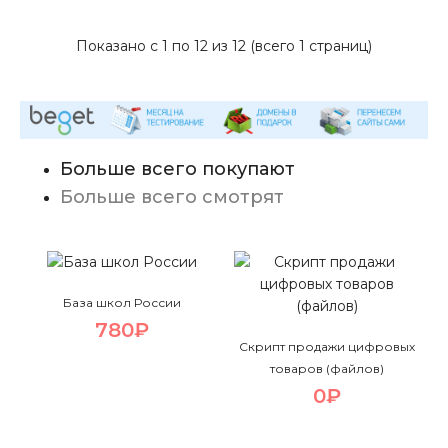
Показано с 1 по 12 из 12 (всего 1 страниц)
Больше всего покупают
Больше всего смотрят
Выдача микрозаймов
1500₽
База школ России
780₽
Скрипт продажи цифровых
товаров (файлов)
Финансовая витрина микрозаймов под cpa
0₽
Начните свой бизнес уже сегодня, получая
выплату с каждого одобренного займа по вашей
партнерской ссылке Отличная витрина