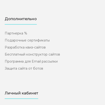
премиальными настройками. Шаблон имеет
достаточно настроек, что позволит видои..
Дополнительно
Партнерка %
Подарочные сертификаты
Разработка квиз-сайтов
Бесплатный конструктор сайтов
Программа для Email рассылки
Защита сайта от ботов
Микрозаймы с квизом (Landong Page)
950₽
Личный кабинет
Готовый лендинг для заработка на финансовых