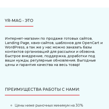
микрозаймов с простейшей панелью для
управления офферами Сайт сделан на php+js+css
Отличный и простой дизайн Оптимальный
YR-MAG - ЭТО
вариант для кредитного трафика. Инструкция по
установке лежит в а..
Интернет-магазин по продаже готовых сайтов,
Landing Page, квиз-сайтов, шаблонов для OpenCart и
-26%
WordPress, а так же у нас можно заказать базы
контактов организаций для рассылки и обзвона.
Готовый сайт по выдаче займов
Быстрое внедрение, поддержка, доработки под
1250₽
1700₽
ваши нужды, регулярные обновления. Выгодные
цены и гарантия качества на весь товар!
Движок DLE - 13.2. В архиве идет инструкция по
ПРЕИМУЩЕСТВА РАБОТЫ С НАМИ:
установке и настройке сайта. Также есть
инструкция по активации и онлайн генерация
ключа для движка. Модули: 1. Управление
Цены ниже рыночных минимум на 30%