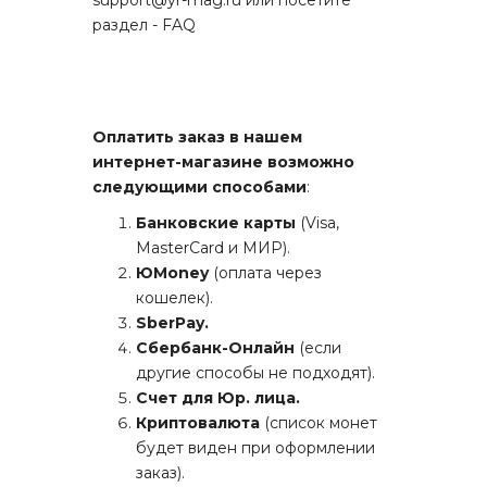
support@yr-mag.ru или посетите
раздел -
FAQ
Оплатить заказ в нашем
интернет-магазине возможно
следующими способами
:
Банковские карты
(Visa,
MasterCard и МИР).
ЮMoney
(оплата через
кошелек).
SberPay.
Сбербанк-Онлайн
(если
другие способы не подходят).
Счет для Юр. лица.
Криптовалюта
(список монет
будет виден при оформлении
заказ).