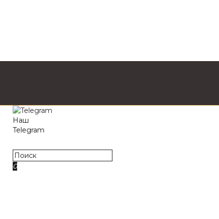
Наш
Telegram
webzapas
0
0₽