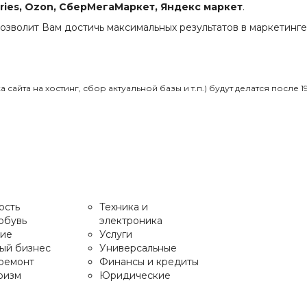
rries, Ozon, СберМегаМаркет, Яндекс маркет
.
озволит Вам достичь максимальных результатов в маркетинге
айта на хостинг, сбор актуальной базы и т.п.) будут делатся после 1
ость
Техника и
обувь
электроника
ие
Услуги
ый бизнес
Универсальные
 ремонт
Финансы и кредиты
ризм
Юридические