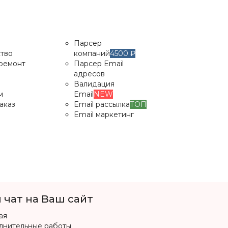
Парсер
тво
компаний
4500 ₽
 ремонт
Парсер Email
адресов
Валидация
м
Email
NEW
аказ
Email рассылка
ТОП
Email маркетинг
 чат на Ваш сайт
ая
лнительные работы