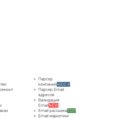
Парсер
тво
компаний
4500 ₽
 ремонт
Парсер Email
адресов
Валидация
м
Email
NEW
аказ
Email рассылка
ТОП
Email маркетинг