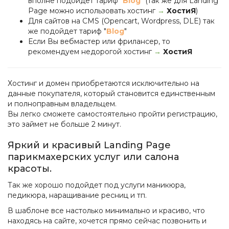
вполне подойдет тариф "
Blog
" (так же для Landing
Page можно использовать хостинг
→
ХостиЯ
)
Для сайтов на CMS (Opencart, Wordpress, DLE) так
же подойдет тариф "
Blog
"
Если Вы вебмастер или фрилансер, то
рекомендуем недорогой хостинг
→
ХостиЯ
Хостинг и домен приобретаются исключительно на
данные покупателя, который становится единственным
и полноправным владельцем.
Вы легко сможете самостоятельно пройти регистрацию,
это займет не больше 2 минут.
Яркий и красивый Landing Page
парикмахерских услуг или салона
красоты.
Так же хорошо подойдет под услуги маникюра,
педикюра, наращивание ресниц и тп.
В шаблоне все настолько минимально и красиво, что
находясь на сайте, хочется прямо сейчас позвонить и