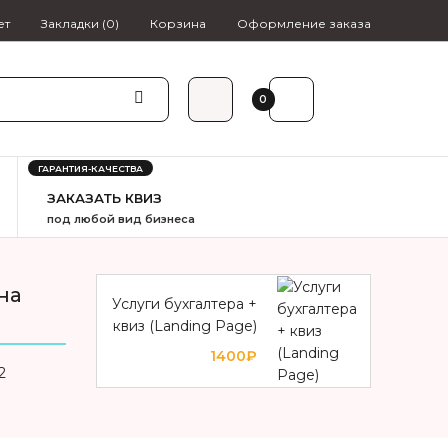
ет
Закладки (0)
Корзина
Оформление заказа
0₽
0
ГАРАНТИЯ-КАЧЕСТВА
ЗАКАЗАТЬ КВИЗ
под любой вид бизнеса
на
Услуги бухгалтера +
квиз (Landing Page)
1400₽
2