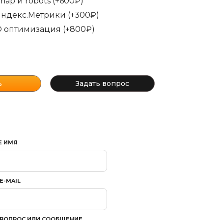
map и robots (+600₽)
Яндекс.Метрики (+300₽)
 оптимизация (+800₽)
Задать вопрос
Е ИМЯ
E-MAIL
 ВОПРОС ИЛИ СООБЩЕНИЕ