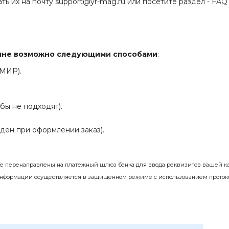
ть их на почту support@yr-mag.ru или посетите раздел -
FAQ
зине возможно следующими способами
:
 МИР).
бы не подходят).
ден при оформлении заказ).
те перенаправлены на платежный шлюз банка для ввода реквизитов вашей ка
информации осуществляется в защищенном режиме с использованием проток