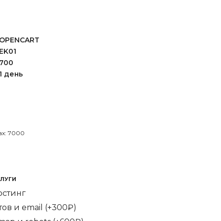
OPENCART
EK01
700
1 день
ах: 7000
ЛУГИ
остинг
ов и email (+300₽)