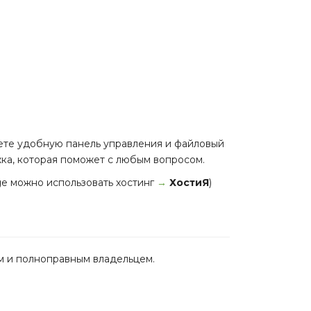
аете удобную панель управления и файловый
жка, которая поможет с любым вопросом.
age можно использовать хостинг
→
ХостиЯ
)
м и полноправным владельцем.