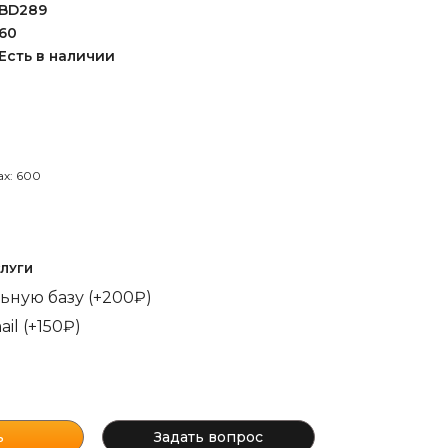
BD289
60
Есть в наличии
х: 600
ЛУГИ
ьную базу (+200₽)
il (+150₽)
Задать вопрос