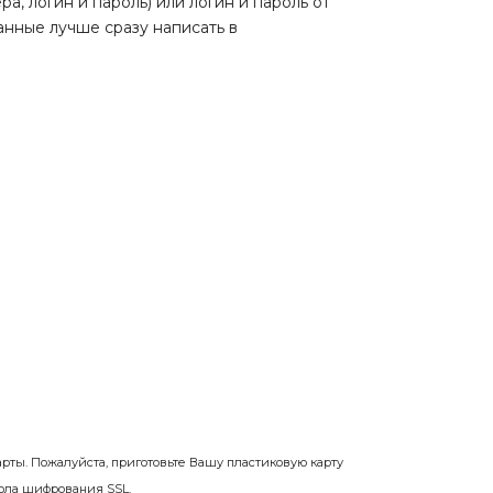
, логин и пароль) или логин и пароль от
данные лучше сразу написать в
рты. Пожалуйста, приготовьте Вашу пластиковую карту
ола шифрования SSL.