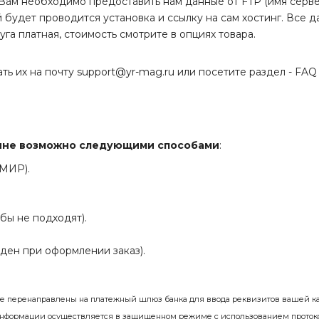
Вам необходимо предоставить нам данные от FTP (имя сервера
й будет проводится установка и ссылку на сам хостинг. Все 
га платная, стоимость смотрите в опциях товара.
ть их на почту support@yr-mag.ru или посетите раздел -
FAQ
зине возможно следующими способами
:
 МИР).
бы не подходят).
ден при оформлении заказ).
те перенаправлены на платежный шлюз банка для ввода реквизитов вашей ка
информации осуществляется в защищенном режиме с использованием проток