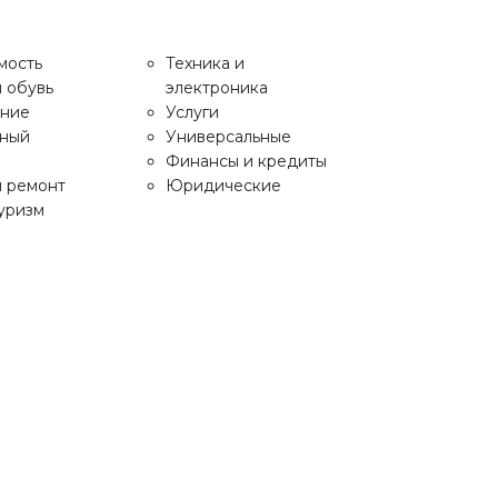
Личный кабин
мость
Техника и
 обувь
электроника
НАШ
ание
Услуги
webzapas
TELEGRAM
нный
Универсальные
Финансы и кредиты
и ремонт
Юридические
туризм
мость
Техника и
 обувь
электроника
ание
Услуги
нный
Универсальные
Финансы и кредиты
и ремонт
Юридические
туризм