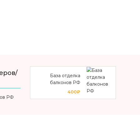
еров/
База отделка
балконов РФ
400₽
нов РФ