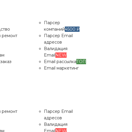
Парсер
ство
компаний
4500 ₽
и ремонт
Парсер Email
адресов
Валидация
ам
Email
NEW
заказ
Email рассылка
ТОП
Email маркетинг
Парсер
ство
компаний
4500 ₽
и ремонт
Парсер Email
адресов
Валидация
ам
Email
NEW