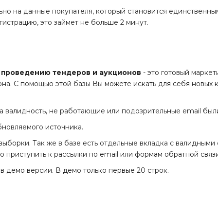
ьно на данные покупателя, который становится единственны
истрацию, это займет не больше 2 минут.
и проведению тендеров и аукционов
- это готовый марке
вона. С помощью этой базы Вы можете искать для себя новых 
 валидность, не работающие или подозрительные email был
бновляемого источника.
борки. Так же в базе есть отдельные вкладка с валидными e
ро приступить к рассылки по email или формам обратной связи
в демо версии. В демо только первые 20 строк.