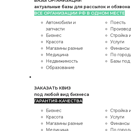
БАЗЫ ОРГАНИЗАЦИЙ
актуальные базы для рассылок и обзвона
ВСЕ ОРГАНИЗАЦИИ РФ В ОДНОМ МЕСТЕ
ШАБЛОНЫ ДЛЯ CMS
Автомобили и
Поесть
Opencart и Wordpress
запчасти
Производ
ПРЕМИУМ ШАБЛОНЫ
Бизнес
Стройка 
Красота
Услуги
Wordpress
+
Магазины разные
Финансы
WooCommerce
Медицина
По город
Opencart
Premium
Недвижимость
Базы под 
Образование
БАЗЫ ОРГАНИЗАЦИЙ
актуальные базы для рассылок и обзвона
ЗАКАЗАТЬ КВИЗ
ВСЕ ОРГАНИЗАЦИИ РФ В ОДНОМ МЕСТЕ
под любой вид бизнеса
Автомобили и
Поесть
ГАРАНТИЯ-КАЧЕСТВА
запчасти
Производ
Бизнес
Стройка 
Красота
Услуги
Магазины разные
Финансы
Медицина
По город