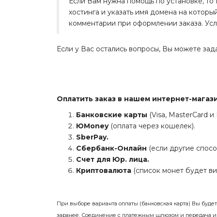
Если Вам нужна помощь по установке, то 
хостинга и указать имя домена на которы
комментарии при оформлении заказа. Услу
Если у Вас остались вопросы, Вы можете зада
Оплатить заказ в нашем интернет-мага
Банковские карты
(Visa, MasterCard и
ЮMoney
(оплата через кошелек).
SberPay.
Сбербанк-Онлайн
(если другие спосо
Счет для Юр. лица.
Криптовалюта
(список монет будет ви
При выборе варианта оплаты (банковская карта) Вы буде
заранее. Соединение с платежным шлюзом и передача 