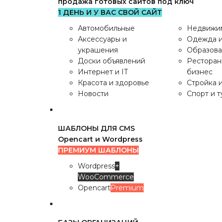
продажа готовых сайтов под ключ
1 ДЕНЬ И У ВАС СВОЙ САЙТ
Автомобильные
Недвижи
Аксессуары и
Одежда и
украшения
Образов
Доски объявлений
Рестора
Интернет и IT
бизнес
Красота и здоровье
Стройка 
Категории
Новости
Спорт и 
ГОТОВЫЕ САЙТЫ
ШАБЛОНЫ ДЛЯ CMS
продажа готовых сайтов под ключ
Opencart и Wordpress
1 ДЕНЬ И У ВАС СВОЙ САЙТ
ПРЕМИУМ ШАБЛОНЫ
Автомобильные
Недвижи
Wordpress
+
Аксессуары и
Одежда и
WooCommerce
украшения
Образов
Opencart
Premium
Доски объявлений
Рестора
Интернет и IT
бизнес
Красота и здоровье
Стройка 
Новости
Спорт и 